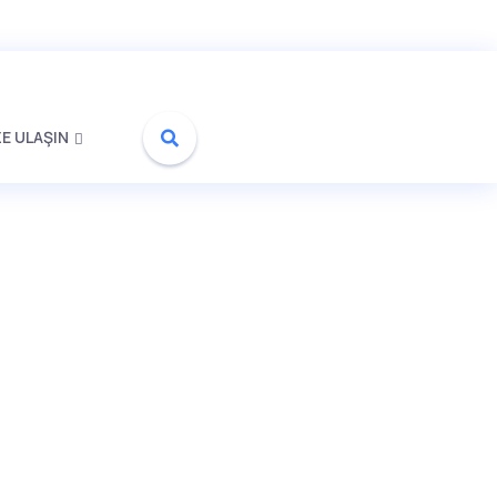
1464. Sk. 5B, 06510 Çankaya/Ankara
0312 232 30 60
ZE ULAŞIN